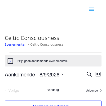
Celtic Consciousness
Evenementen
Celtic Consciousness
Evenementen
Er zijn geen aankomende evenementen.
Bericht
Evene
Ev
Aankomende
 - 
8/9/2026
Zoeken
Lijst
we
zoeke
Selecteer
nav
en
een
Vorige
Vandaag
weerg
Evene
Volgende
datum.
Evenementen
navigat