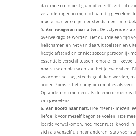
daarmee om moest gaan of er zelfs gebruik va
veranderingen in mijn lichaam bij gevoelens t
mooie manier om je hier steeds meer in te b
Van re-ageren naar uiten.
De volgende stap 
overweldigd te worden. Het duurde een tijd vo
belichamen en het van daaruit toelaten en uit
beetje afstand en er niet zozeer persoonlijk me
essentiële verschil tussen “emotie” en “gevoel”.
nog rauw en nieuw en kan het je overvallen. 
waardoor het nog steeds geuit kan worden, maa
ander. Soms is het nodig om emoties als verdri
Op andere momenten, als de emotie meer is door
van gevoelens.
Van hoofd naar hart.
Hoe meer ik mezelf le
liefde ik voor mezelf begon te voelen. Hoe mee
leerde verwelkomen, hoe meer rust ik vond in
zich als vanzelf uit naar anderen. Stap voor st