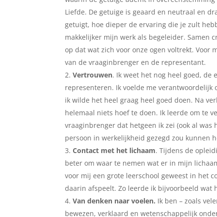
Liefde. De getuige is geaard en neutraal en dra
getuigt, hoe dieper de ervaring die je zult he
makkelijker mijn werk als begeleider. Samen c
op dat wat zich voor onze ogen voltrekt. Voor 
van de vraaginbrenger en de representant.
Vertrouwen
. Ik weet het nog heel goed, de
representeren. Ik voelde me verantwoordelijk 
ik wilde het heel graag heel goed doen. Na verlo
helemaal niets hoef te doen. Ik leerde om te v
vraaginbrenger dat hetgeen ik zei (ook al was h
persoon in werkelijkheid gezegd zou kunnen 
Contact met het lichaam
. Tijdens de opleid
beter om waar te nemen wat er in mijn lichaa
voor mij een grote leerschool geweest in het
daarin afspeelt. Zo leerde ik bijvoorbeeld wat
Van denken naar voelen.
Ik ben – zoals vel
bewezen, verklaard en wetenschappelijk onderb