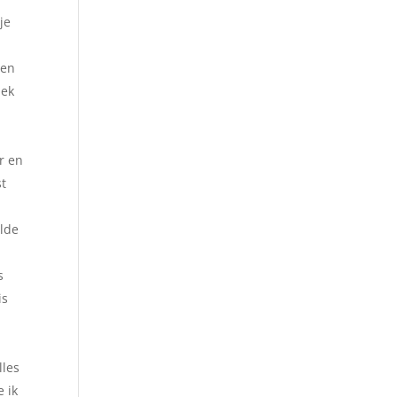
je
ten
lek
r en
st
elde
s
is
lles
 ik