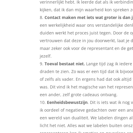
verinnerlijkt hebt. Ik leerde dat als ik verb
kijken, dat ik dan mijn waarheid kon spreken 
Contact maken met iets wat groter is dan ji
een werkelijkheid waar ons verstandelijke denk
duiden werkt het proces juist tegen. Door de op
vertrouwen dat deze in jou doorwerkt, laat je d
maar zeker ook voor de representant en de get
jezelf.
Toeval bestaat niet.
Lange tijd zag ik iedere
draden te zien. Zo was er een tijd dat ik bij
of zelfs als vader. En ergens had dat ook alt
was. Dit vind ik het magische van het represent
een ander, zelf grote cadeaus ontvang.
Eenheidsbewustzijn
. Dit is iets wat ik no
ik oordeel of negatieve gedachten over een and
een wereld van dualiteit. We labelen dingen als
licht het niet. Alles wat we labelen buiten ons