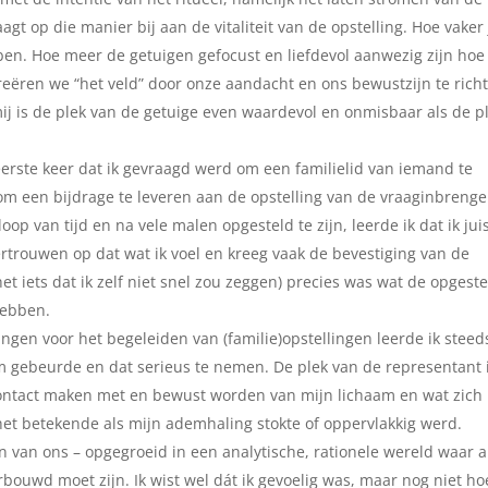
agt op die manier bij aan de vitaliteit van de opstelling. Hoe vaker 
bben. Hoe meer de getuigen gefocust en liefdevol aanwezig zijn hoe
reëren we “het veld” door onze aandacht en ons bewustzijn te rich
mij is de plek van de getuige even waardevol en onmisbaar als de p
 eerste keer dat ik gevraagd werd om een familielid van iemand te
om een bijdrage te leveren aan de opstelling van de vraaginbrenge
op van tijd en na vele malen opgesteld te zijn, leerde ik dat ik jui
ertrouwen op dat wat ik voel en kreeg vaak de bevestiging van de
et iets dat ik zelf niet snel zou zeggen) precies was wat de opgest
hebben.
ingen voor het begeleiden van (familie)opstellingen leerde ik steed
m gebeurde en dat serieus te nemen. De plek van de representant 
 contact maken met en bewust worden van mijn lichaam en wat zich
 het betekende als mijn ademhaling stokte of oppervlakkig werd.
en van ons – opgegroeid in een analytische, rationele wereld waar a
ouwd moet zijn. Ik wist wel dát ik gevoelig was, maar nog niet hoe