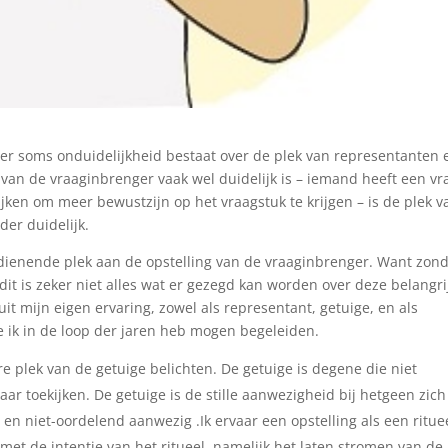
t er soms onduidelijkheid bestaat over de plek van representanten 
 van de vraaginbrenger vaak wel duidelijk is – iemand heeft een vr
jken om meer bewustzijn op het vraagstuk te krijgen – is de plek v
er duidelijk.
 dienende plek aan de opstelling van de vraaginbrenger. Want zon
dit is zeker niet alles wat er gezegd kan worden over deze belangri
it mijn eigen ervaring, zowel als representant, getuige, en als
ie ik in de loop der jaren heb mogen begeleiden.
re plek van de getuige belichten. De getuige is degene die niet
ar toekijken. De getuige is de stille aanwezigheid bij hetgeen zich
st en niet-oordelend aanwezig .Ik ervaar een opstelling als een ritue
t de intentie van het ritueel, namelijk het laten stromen van de