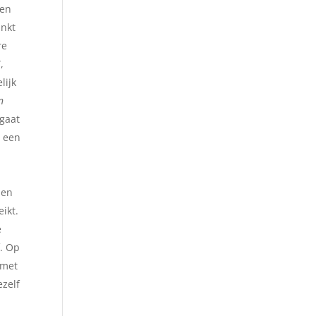
sen
inkt
re
,
lijk
n
 gaat
r een
 en
ikt.
e
f. Op
 met
ezelf