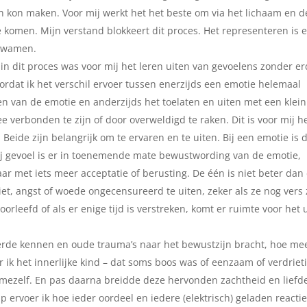
n kon maken. Voor mij werkt het het beste om via het lichaam en d
e komen. Mijn verstand blokkeert dit proces. Het representeren is 
ekwamen.
in dit proces was voor mij het leren uiten van gevoelens zonder e
ordat ik het verschil ervoer tussen enerzijds een emotie helemaal
en van de emotie en anderzijds het toelaten en uiten met een klein
e verbonden te zijn of door overweldigd te raken. Dit is voor mij h
 Beide zijn belangrijk om te ervaren en te uiten. Bij een emotie is 
Bij gevoel is er in toenemende mate bewustwording van de emotie,
r met iets meer acceptatie of berusting. De één is niet beter dan
et, angst of woede ongecensureerd te uiten, zeker als ze nog vers z
leefd of als er enige tijd is verstreken, komt er ruimte voor het 
erde kennen en oude trauma’s naar het bewustzijn bracht, hoe me
r ik het innerlijke kind – dat soms boos was of eenzaam of verdrieti
 mezelf. En pas daarna breidde deze hervonden zachtheid en liefd
ap ervoer ik hoe ieder oordeel en iedere (elektrisch) geladen reacti