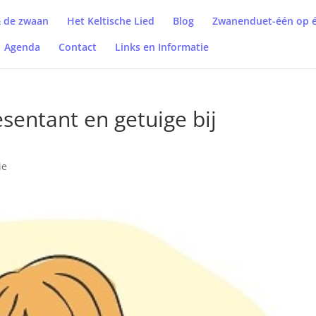
& de zwaan
Het Keltische Lied
Blog
Zwanenduet-één op é
Agenda
Contact
Links en Informatie
sentant en getuige bij
ie