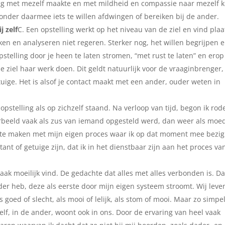
inding met mezelf maakte en met mildheid en compassie naar mezelf 
zonder daarmee iets te willen afdwingen of bereiken bij de ander.
j zelf
C. Een opstelling werkt op het niveau van de ziel en vind plaa
en en analyseren niet regeren. Sterker nog, het willen begrijpen 
stelling door je heen te laten stromen, “met rust te laten” en erop
e ziel haar werk doen. Dit geldt natuurlijk voor de vraaginbrenger,
uige. Het is alsof je contact maakt met een ander, ouder weten in
 opstelling als op zichzelf staand. Na verloop van tijd, begon ik rod
voorbeeld vaak als zus van iemand opgesteld werd, dan weer als moe
ijd te maken met mijn eigen proces waar ik op dat moment mee bezig
ant of getuige zijn, dat ik in het dienstbaar zijn aan het proces va
g vaak moeilijk vind. De gedachte dat alles met alles verbonden is. Da
er heb, deze als eerste door mijn eigen systeem stroomt. Wij leve
 goed of slecht, als mooi of lelijk, als stom of mooi. Maar zo simpe
zelf, in de ander, woont ook in ons. Door de ervaring van heel vaak