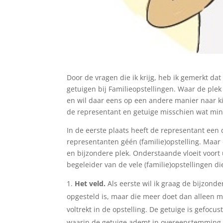
Door de vragen die ik krijg, heb ik gemerkt da
getuigen bij Familieopstellingen. Waar de plek
en wil daar eens op een andere manier naar ki
de representant en getuige misschien wat mind
In de eerste plaats heeft de representant een
representanten géén (familie)opstelling. Maar 
en bijzondere plek. Onderstaande vloeit voort u
begeleider van de vele (familie)opstellingen d
Het veld.
Als eerste wil ik graag de bijzonde
opgesteld is, maar die meer doet dan alleen ma
voltrekt in de opstelling. De getuige is gefocu
waarin de getuige ademt in overeenstemming me