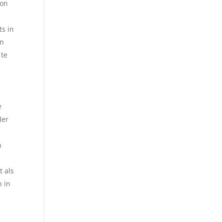
kon
ts in
en
 te
e
der
n
t als
n in
l