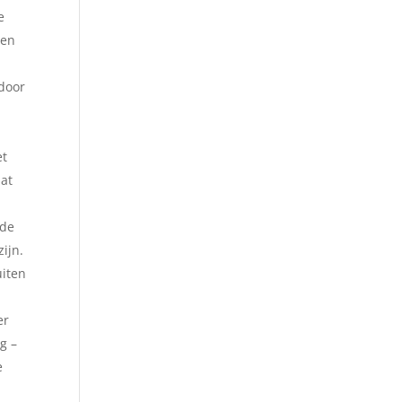
e
een
rdoor
et
dat
 de
ijn.
uiten
er
g –
e
e