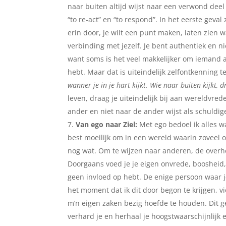
naar buiten altijd wijst naar een verwond deel 
“to re-act” en “to respond”. In het eerste geval
erin door, je wilt een punt maken, laten zien w
verbinding met jezelf. Je bent authentiek en nie
want soms is het veel makkelijker om iemand a
hebt. Maar dat is uiteindelijk zelfontkenning t
wanner je in je hart kijkt. Wie naar buiten kijkt,
leven, draag je uiteindelijk bij aan wereldvred
ander en niet naar de ander wijst als schuldig
Van ego naar Ziel:
Met ego bedoel ik alles 
best moeilijk om in een wereld waarin zoveel o
nog wat. Om te wijzen naar anderen, de overhe
Doorgaans voed je je eigen onvrede, boosheid,
geen invloed op hebt. De enige persoon waar je
het moment dat ik dit door begon te krijgen, v
m’n eigen zaken bezig hoefde te houden. Dit geld
verhard je en herhaal je hoogstwaarschijnlij