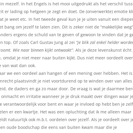
in mezelf. In het Engels is het mooi uitgedrukt als het verschil tus
 zit er lading op hetgeen je zegt en doet. De (onverwerkte) emotie kl
at je weet etc. In het tweede geval kun je je uiten vanuit een diepe
t bang om jezelf te laten zien. Dit is zeker niet de “makkelijke weg”
nders ergens de schuld van te geven of gewoon te vinden dat je ge
en top. Of zoals Carl Gustav Jung al zei
“je blik zal enkel helder worde
 droomt. Wie naar binnen kijkt ontwaakt”.
Als je deze levenskunst écht
e, omdat je niet meer naar buiten kijkt. Dus niet meer oordeelt ove
e van wat dan ook.
waar we een oordeel aan hangen of een mening over hebben. Het is
nrecht plaatsvindt je niet voortdurend op te winden over van alles
id, de daders en ga zo maar door. De vraag is wat je daarmee bere
 onmacht en irritatie wanneer je je druk maakt over dingen waar j
 verantwoordelijk voor bent en waar je invloed op hebt ben je zel
ielen er een kwartje. Het was een opluchting dat ik me alleen maar
t natuurlijk ook m.b.t. oordelen over jezelf. Als je oordeelt over j
k een oude boodschap die eens van buiten kwam maar die je